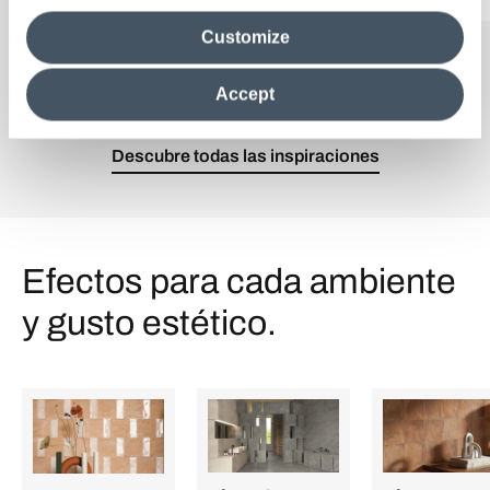
media analytics partners, who may combine itwith other
Customize
information in their possession. By closing this banner,
clicking on "Reject", it will be possible tocontinue browsing
the site after installing only technical cookies. For more
Accept
information see the
Cookie Policy
.
Descubre todas las inspiraciones
Efectos para cada ambiente
y gusto estético.