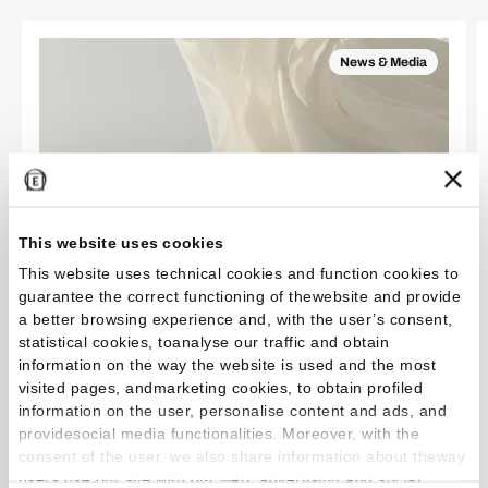
News & Media
This website uses cookies
This website uses technical cookies and function cookies to
guarantee the correct functioning of thewebsite and provide
a better browsing experience and, with the user’s consent,
statistical cookies, toanalyse our traffic and obtain
information on the way the website is used and the most
EmilDays 2026 - Etherea
visited pages, andmarketing cookies, to obtain profiled
information on the user, personalise content and ads, and
providesocial media functionalities. Moreover, with the
consent of the user, we also share information about theway
Leer más
users use our site with our web, advertising and social