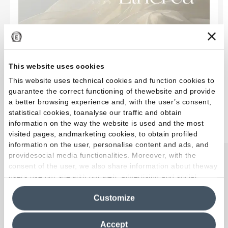
This website uses cookies
EmilDays 2026 - Etherea
This website uses technical cookies and function cookies to
guarantee the correct functioning of thewebsite and provide
a better browsing experience and, with the user’s consent,
statistical cookies, toanalyse our traffic and obtain
information on the way the website is used and the most
Leer más
visited pages, andmarketing cookies, to obtain profiled
information on the user, personalise content and ads, and
providesocial media functionalities. Moreover, with the
consent of the user, we also share information about theway
users use our site with our web, advertising and social
media analytics partners, who may combine itwith other
Customize
information in their possession. By closing this banner,
Descubre todas las inspiraciones
clicking on "Reject", it will be possible tocontinue browsing
the site after installing only technical cookies. For more
Accept