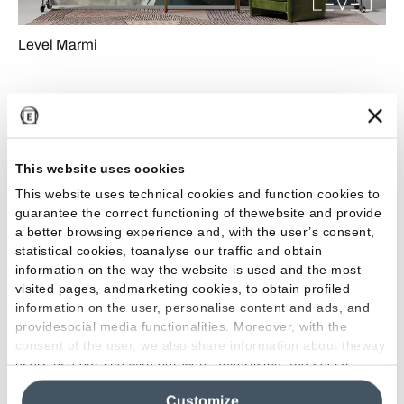
Level Marmi
10 DE 10 RESULTADOS
El color verde está presente en tres colecciones,
This website uses cookies
cada una de las cuales tiene características
This website uses technical cookies and function cookies to
diferentes, aunque todas son adecuadas para
guarantee the correct functioning of thewebsite and provide
cualquier tipo de espacio —salones, cocinas,
a better browsing experience and, with the user’s consent,
statistical cookies, toanalyse our traffic and obtain
interiores, exteriores, públicos o privados— y de
information on the way the website is used and the most
uso. Son perfectas para diseñar placas cerámicas,
visited pages, andmarketing cookies, to obtain profiled
suelos y revestimientos. Tradicionalmente, el verde
information on the user, personalise content and ads, and
providesocial media functionalities. Moreover, with the
es el color de la esperanza, incluso en el
consent of the user, we also share information about theway
interiorismo: se emplea para transmitir calma y
users use our site with our web, advertising and social
serenidad, por lo que está muy en boga no solo en
media analytics partners, who may combine itwith other
el hogar sino también para dar color a oficinas y
Customize
information in their possession. By closing this banner,