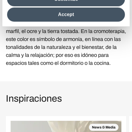
clicking on "Reject", it will be possible tocontinue browsing
otros espacios públicos. Además, el verde es muy
the site after installing only technical cookies. For more
Accept
fácil de combinar, ya que queda bien con colores
information see the
Cookie Policy
.
como el blanco, el amarillo, el morado, el gris, el
marfil, el ocre y la tierra tostada. En la cromoterapia,
este color es símbolo de armonía, en línea con las
tonalidades de la naturaleza y el bienestar, de la
calma y la relajación; por eso es idóneo para
espacios tales como el dormitorio o la cocina.
Inspiraciones
News & Media