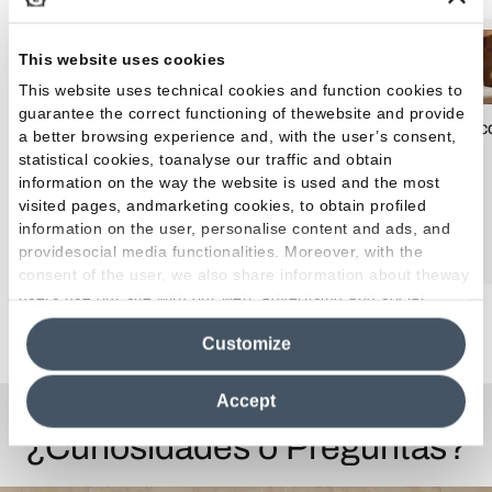
This website uses cookies
This website uses technical cookies and function cookies to
guarantee the correct functioning of thewebsite and provide
Efecto Cemento
Efecto Terrac
Efecto Brick
a better browsing experience and, with the user’s consent,
statistical cookies, toanalyse our traffic and obtain
information on the way the website is used and the most
visited pages, andmarketing cookies, to obtain profiled
information on the user, personalise content and ads, and
providesocial media functionalities. Moreover, with the
consent of the user, we also share information about theway
users use our site with our web, advertising and social
media analytics partners, who may combine itwith other
Customize
information in their possession. By closing this banner,
clicking on "Reject", it will be possible tocontinue browsing
the site after installing only technical cookies. For more
Accept
information see the
Cookie Policy
.
¿Curiosidades o Preguntas?