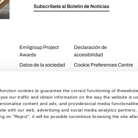
Subscríbete al Boletín de Noticias
Emilgroup Project
Declaración de
Awards
accesibilidad
Datos de la sociedad
Cookie Preferences Centre
Download Area
Cookie Policy
Contactos
Privacy Policy
function cookies to guarantee the correct functioning of thewebsi
Personal Area
Privacy
alyse our traffic and obtain information on the way the website is
personalise content and ads, and providesocial media functionaliti
Taxes
ite with our web, advertising and social media analytics partners,
ng on "Reject", it will be possible tocontinue browsing the site aft