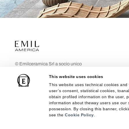
© Emilceramica Srl a socio unico
Empresa bajo la dirección y coordinación
This website uses cookies
de Mohawk Industries Inc. Fiorano
This website uses technical cookies and 
Modenese (MO), Via Ghiarola Nuova n.
user’s consent, statistical cookies, toan
29 Capital social: 10.000.000 €
obtain profiled information on the user, 
totalmente desembolsados
information about theway users use our s
possession. By closing this banner, clicki
Inscrita en el Registro Mercantil de
see the
Cookie Policy
.
Módena
Código fiscal y IVA n.º 03716700368