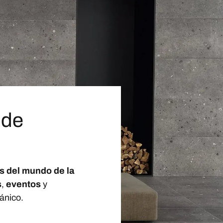
 de
s del mundo de la
s
,
eventos
y
ánico.