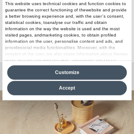
This website uses technical cookies and function cookies to
CE DoP-F
guarantee the correct functioning of thewebsite and provide
a better browsing experience and, with the user’s consent,
Greenguard
statistical cookies, toanalyse our traffic and obtain
information on the way the website is used and the most
CCC
visited pages, andmarketing cookies, to obtain profiled
information on the user, personalise content and ads, and
UKCA DoC-F
providesocial media functionalities. Moreover, with the
consent of the user, we also share information about theway
users use our site with our web, advertising and social
media analytics partners, who may combine itwith other
Customize
information in their possession. By closing this banner,
¿Curiosidades o Preguntas?
clicking on "Reject", it will be possible tocontinue browsing
the site after installing only technical cookies. For more
Accept
information see the
Cookie Policy
.