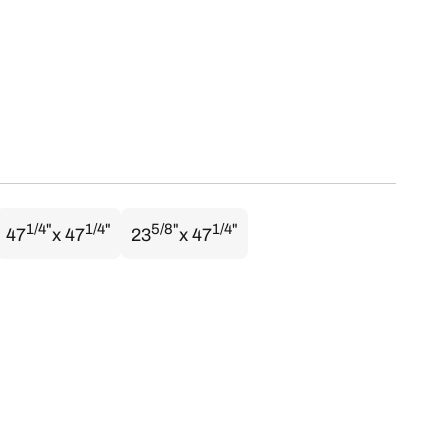
1/4"
1/4"
5/8"
1/4"
47
x 47
23
x 47