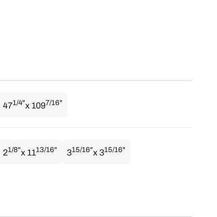
1/4"
7/16"
47
x 109
1/8"
13/16"
15/16"
15/16"
2
x 11
3
x 3