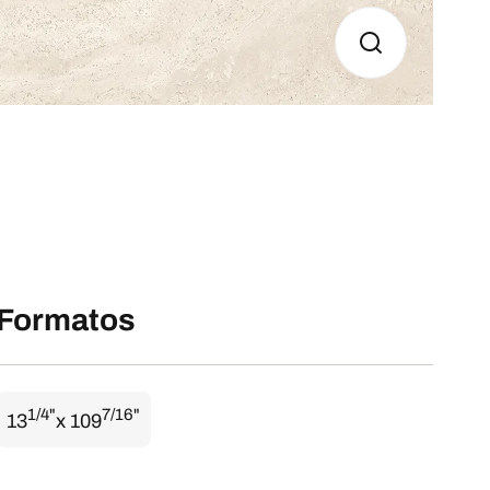
Formatos
1/4"
7/16"
13
x 109