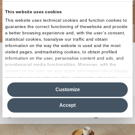
This website uses cookies
This website uses technical cookies and function cookies to
guarantee the correct functioning of thewebsite and provide
a better browsing experience and, with the user’s consent,
statistical cookies, toanalyse our traffic and obtain
information on the way the website is used and the most
La esencia de la tierra se alía con la fuerza
visited pages, andmarketing cookies, to obtain profiled
information on the user, personalise content and ads, and
atemporal del gres porcelánico.
providesocial media functionalities. Moreover, with the
consent of the user, we also share information about theway
users use our site with our web, advertising and social
Descubra la colección
media analytics partners, who may combine itwith other
Customize
information in their possession. By closing this banner,
clicking on "Reject", it will be possible tocontinue browsing
the site after installing only technical cookies. For more
Accept
information see the
Cookie Policy
.
¿Curiosidades o Preguntas?