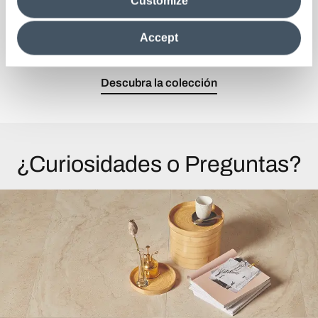
Customize
information in their possession. By closing this banner,
clicking on "Reject", it will be possible tocontinue browsing
El equilibrio entre técnica y diseño, en un estilo
the site after installing only technical cookies. For more
minimalista y metropolitano.
Accept
information see the
Cookie Policy
.
Descubra la colección
¿Curiosidades o Preguntas?