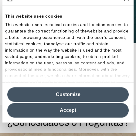
This website uses cookies
This website uses technical cookies and function cookies to
guarantee the correct functioning of thewebsite and provide
a better browsing experience and, with the user’s consent,
statistical cookies, toanalyse our traffic and obtain
information on the way the website is used and the most
Abacus reinventa el brick de gres porcelánico con
visited pages, andmarketing cookies, to obtain profiled
los colores, las superficies y las proporciones del
information on the user, personalise content and ads, and
formato inédito de 7,5×20 cm.
providesocial media functionalities. Moreover, with the
consent of the user, we also share information about theway
users use our site with our web, advertising and social
Descubra la colección
media analytics partners, who may combine itwith other
Customize
information in their possession. By closing this banner,
clicking on "Reject", it will be possible tocontinue browsing
the site after installing only technical cookies. For more
Accept
information see the
Cookie Policy
.
¿Curiosidades o Preguntas?