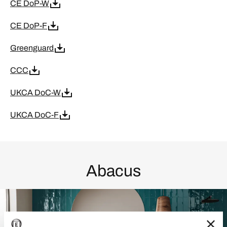
CE DoP-W
CE DoP-F
Greenguard
CCC
UKCA DoC-W
UKCA DoC-F
Abacus