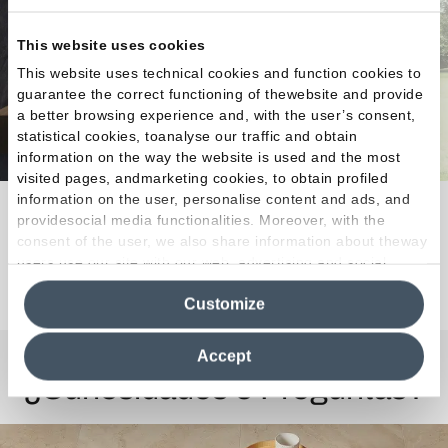
This website uses cookies
This website uses technical cookies and function cookies to
guarantee the correct functioning of thewebsite and provide
a better browsing experience and, with the user’s consent,
statistical cookies, toanalyse our traffic and obtain
information on the way the website is used and the most
visited pages, andmarketing cookies, to obtain profiled
information on the user, personalise content and ads, and
Todo el encanto de la piedra.
providesocial media functionalities. Moreover, with the
consent of the user, we also share information about theway
users use our site with our web, advertising and social
Descubra la colección
media analytics partners, who may combine itwith other
Customize
information in their possession. By closing this banner,
clicking on "Reject", it will be possible tocontinue browsing
the site after installing only technical cookies. For more
Accept
information see the
Cookie Policy
.
¿Curiosidades o Preguntas?