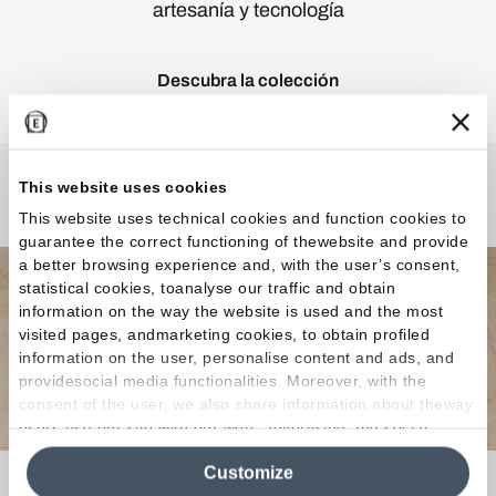
artesanía y tecnología
Descubra la colección
This website uses cookies
¿Curiosidades o Preguntas?
This website uses technical cookies and function cookies to
guarantee the correct functioning of thewebsite and provide
a better browsing experience and, with the user’s consent,
statistical cookies, toanalyse our traffic and obtain
information on the way the website is used and the most
visited pages, andmarketing cookies, to obtain profiled
information on the user, personalise content and ads, and
providesocial media functionalities. Moreover, with the
consent of the user, we also share information about theway
users use our site with our web, advertising and social
media analytics partners, who may combine itwith other
Customize
information in their possession. By closing this banner,
Si buscas el revestimiento ideal para tu hogar o