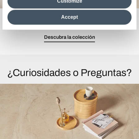
Customize
information in their possession. By closing this banner,
clicking on "Reject", it will be possible tocontinue browsing
the site after installing only technical cookies. For more
Accept
Nada es excesivo. Todo está calibrado.
information see the
Cookie Policy
.
Descubra la colección
¿Curiosidades o Preguntas?