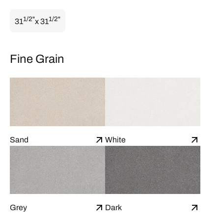
1/2"
1/2"
31
x 31
Fine Grain
Sand
White
Grey
Dark