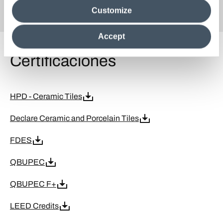
GrainStone_Stocked in the US 2025.02
Customize
information in their possession. By closing this banner,
clicking on "Reject", it will be possible tocontinue browsing
the site after installing only technical cookies. For more
Accept
information see the
Cookie Policy
.
Certificaciones
HPD - Ceramic Tiles
Declare Ceramic and Porcelain Tiles
FDES
QBUPEC
QBUPEC F+
LEED Credits