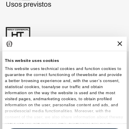
Usos previstos
This website uses cookies
Catálogos
This website uses technical cookies and function cookies to
guarantee the correct functioning of thewebsite and provide
a better browsing experience and, with the user’s consent,
statistical cookies, toanalyse our traffic and obtain
Catalogar
information on the way the website is used and the most
visited pages, andmarketing cookies, to obtain profiled
GrainStone Catalogue 2025.01
information on the user, personalise content and ads, and
providesocial media functionalities. Moreover, with the
consent of the user, we also share information about theway
Folleto
users use our site with our web, advertising and social
media analytics partners, who may combine itwith other