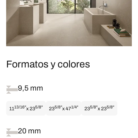
Formatos y colores
9,5 mm
13/16"
5/8"
5/8"
1/4"
5/8"
5/8"
11
x 23
23
x 47
23
x 23
20 mm