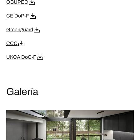
QBUPEC
CE DoP-F
Greenguard
CCC
UKCA DoC-F
Galería