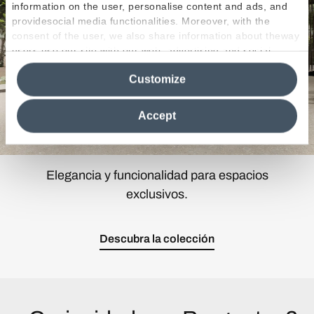
information on the user, personalise content and ads, and
providesocial media functionalities. Moreover, with the
consent of the user, we also share information about theway
users use our site with our web, advertising and social
media analytics partners, who may combine itwith other
Customize
information in their possession. By closing this banner,
clicking on "Reject", it will be possible tocontinue browsing
the site after installing only technical cookies. For more
Accept
information see the
Cookie Policy
.
Elegancia y funcionalidad para espacios
exclusivos.
Descubra la colección