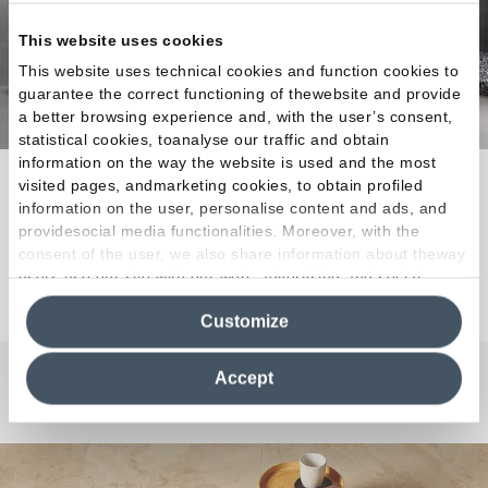
This website uses cookies
This website uses technical cookies and function cookies to
guarantee the correct functioning of thewebsite and provide
a better browsing experience and, with the user’s consent,
statistical cookies, toanalyse our traffic and obtain
information on the way the website is used and the most
La máxima libertad proyectiva combinada con la
visited pages, andmarketing cookies, to obtain profiled
information on the user, personalise content and ads, and
excelencia técnica.
providesocial media functionalities. Moreover, with the
consent of the user, we also share information about theway
users use our site with our web, advertising and social
Descubra la colección
media analytics partners, who may combine itwith other
Customize
information in their possession. By closing this banner,
clicking on "Reject", it will be possible tocontinue browsing
the site after installing only technical cookies. For more
Accept
information see the
Cookie Policy
.
¿Curiosidades o Preguntas?