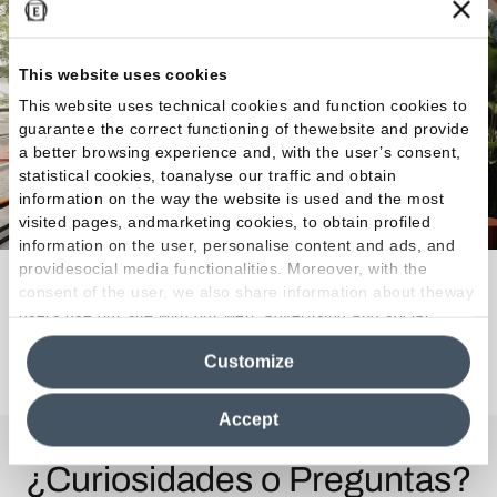
This website uses cookies
This website uses technical cookies and function cookies to
guarantee the correct functioning of thewebsite and provide
a better browsing experience and, with the user’s consent,
statistical cookies, toanalyse our traffic and obtain
information on the way the website is used and the most
visited pages, andmarketing cookies, to obtain profiled
information on the user, personalise content and ads, and
providesocial media functionalities. Moreover, with the
Color, forma, ambiente.
consent of the user, we also share information about theway
users use our site with our web, advertising and social
media analytics partners, who may combine itwith other
Descubra la colección
Customize
information in their possession. By closing this banner,
clicking on "Reject", it will be possible tocontinue browsing
the site after installing only technical cookies. For more
Accept
information see the
Cookie Policy
.
¿Curiosidades o Preguntas?