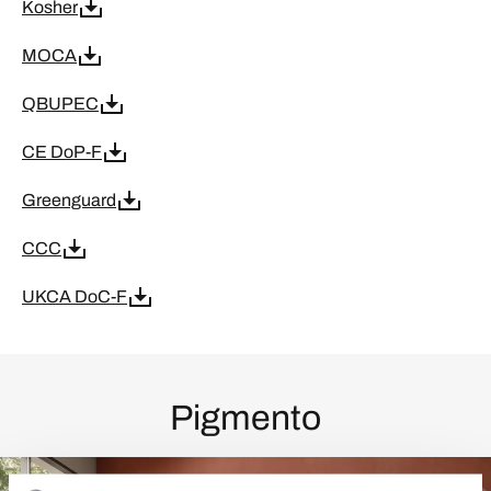
Kosher
MOCA
QBUPEC
CE DoP-F
Greenguard
CCC
UKCA DoC-F
Pigmento