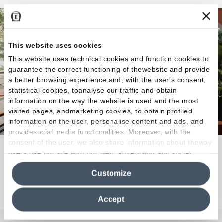
This website uses cookies
This website uses technical cookies and function cookies to
guarantee the correct functioning of thewebsite and provide
a better browsing experience and, with the user’s consent,
statistical cookies, toanalyse our traffic and obtain
information on the way the website is used and the most
visited pages, andmarketing cookies, to obtain profiled
information on the user, personalise content and ads, and
providesocial media functionalities. Moreover, with the
consent of the user, we also share information about theway
Color, forma, ambiente.
users use our site with our web, advertising and social
media analytics partners, who may combine itwith other
Customize
information in their possession. By closing this banner,
Descubra la colección
clicking on "Reject", it will be possible tocontinue browsing
the site after installing only technical cookies. For more
Accept
information see the
Cookie Policy
.