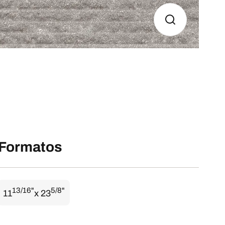
Formatos
13/16"
5/8"
11
x 23