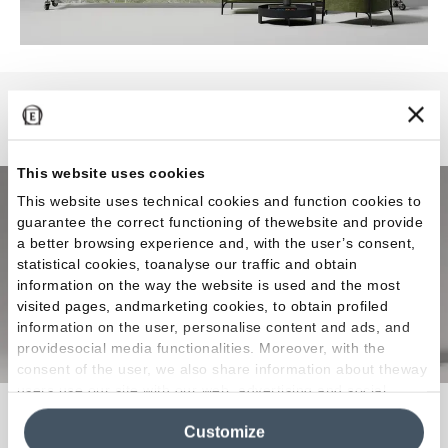
Level Marmi
This website uses cookies
This website uses technical cookies and function cookies to
guarantee the correct functioning of thewebsite and provide
a better browsing experience and, with the user’s consent,
statistical cookies, toanalyse our traffic and obtain
information on the way the website is used and the most
visited pages, andmarketing cookies, to obtain profiled
information on the user, personalise content and ads, and
providesocial media functionalities. Moreover, with the
consent of the user, we also share information about theway
users use our site with our web, advertising and social
La materia prima ideal para llevar a cabo
media analytics partners, who may combine itwith other
Customize
information in their possession. By closing this banner,
creaciones que eleven lacalidad de vida a