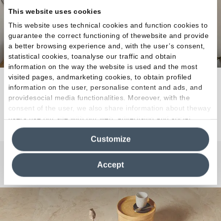
This website uses cookies
This website uses technical cookies and function cookies to
guarantee the correct functioning of thewebsite and provide
a better browsing experience and, with the user’s consent,
statistical cookies, toanalyse our traffic and obtain
information on the way the website is used and the most
visited pages, andmarketing cookies, to obtain profiled
Mestizaje de épocas, estilos e imágenes.
information on the user, personalise content and ads, and
providesocial media functionalities. Moreover, with the
consent of the user, we also share information about theway
Descubra la colección
users use our site with our web, advertising and social
media analytics partners, who may combine itwith other
Customize
information in their possession. By closing this banner,
clicking on "Reject", it will be possible tocontinue browsing
the site after installing only technical cookies. For more
Accept
¿Curiosidades o Preguntas?
information see the
Cookie Policy
.