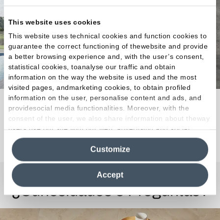
This website uses cookies
This website uses technical cookies and function cookies to
guarantee the correct functioning of thewebsite and provide
a better browsing experience and, with the user’s consent,
statistical cookies, toanalyse our traffic and obtain
information on the way the website is used and the most
visited pages, andmarketing cookies, to obtain profiled
information on the user, personalise content and ads, and
Una estética variada y dinámica.
providesocial media functionalities. Moreover, with the
consent of the user, we also share information about theway
users use our site with our web, advertising and social
Descubra la colección
media analytics partners, who may combine itwith other
Customize
information in their possession. By closing this banner,
clicking on "Reject", it will be possible tocontinue browsing
the site after installing only technical cookies. For more
Accept
information see the
Cookie Policy
.
¿Curiosidades o Preguntas?