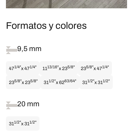
Formatos y colores
9,5 mm
1/4"
1/4"
13/16"
5/8"
5/8"
1/4"
47
x 47
11
x 23
23
x 47
5/8"
5/8"
1/2"
63/64"
1/2"
1/2"
23
x 23
31
x 62
31
x 31
20 mm
1/2"
1/2"
31
x 31