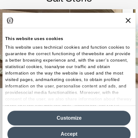
This website uses cookies
This website uses technical cookies and function cookies to
guarantee the correct functioning of thewebsite and provide
a better browsing experience and, with the user’s consent,
statistical cookies, toanalyse our traffic and obtain
information on the way the website is used and the most
visited pages, andmarketing cookies, to obtain profiled
information on the user, personalise content and ads, and
providesocial media functionalities. Moreover, with the
Caracterizada por presentar esponjados, capas y
consent of the user, we also share information about theway
vetas cortas la estética de Salt Stone interpreta el
users use our site with our web, advertising and social
media analytics partners, who may combine itwith other
carácter rico y vivo de las placas salinas naturales.
Customize
information in their possession. By closing this banner,
clicking on "Reject", it will be possible tocontinue browsing
the site after installing only technical cookies. For more
Descubra la colección
Accept
information see the
Cookie Policy
.