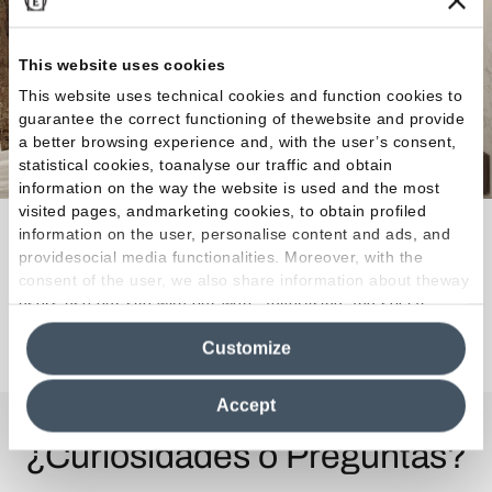
This website uses cookies
This website uses technical cookies and function cookies to
guarantee the correct functioning of thewebsite and provide
a better browsing experience and, with the user’s consent,
statistical cookies, toanalyse our traffic and obtain
information on the way the website is used and the most
visited pages, andmarketing cookies, to obtain profiled
Cada espacio, ya sea interior o exterior, se reviste
information on the user, personalise content and ads, and
providesocial media functionalities. Moreover, with the
con autenticidad mineral, con fuerza expresiva.
consent of the user, we also share information about theway
users use our site with our web, advertising and social
media analytics partners, who may combine itwith other
Descubra la colección
Customize
information in their possession. By closing this banner,
clicking on "Reject", it will be possible tocontinue browsing
the site after installing only technical cookies. For more
Accept
information see the
Cookie Policy
.
¿Curiosidades o Preguntas?