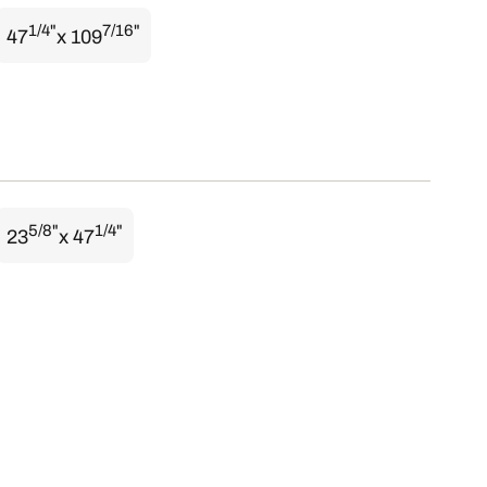
1/4"
7/16"
47
x 109
5/8"
1/4"
23
x 47