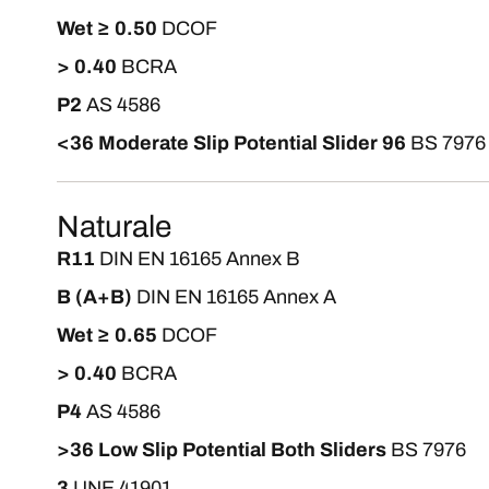
Wet ≥ 0.50
DCOF
> 0.40
BCRA
P2
AS 4586
<36 Moderate Slip Potential Slider 96
BS 7976
Naturale
R11
DIN EN 16165 Annex B
B (A+B)
DIN EN 16165 Annex A
Wet ≥ 0.65
DCOF
> 0.40
BCRA
P4
AS 4586
>36 Low Slip Potential Both Sliders
BS 7976
3
UNE 41901