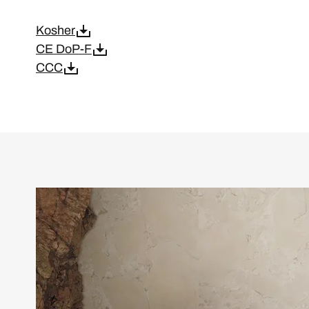
Kosher
CE DoP-F
CCC