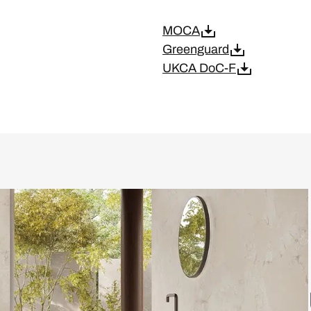
MOCA
Greenguard
UKCA DoC-F