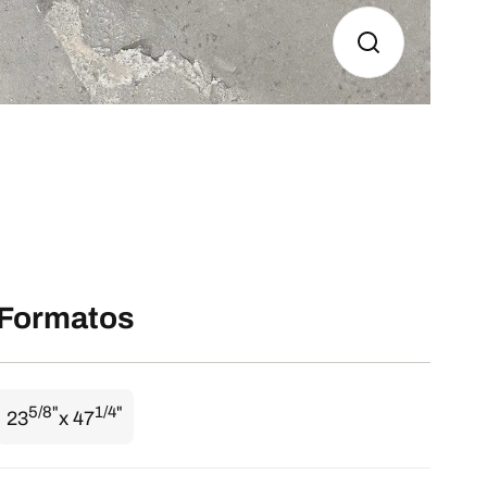
Formatos
5/8"
1/4"
23
x 47