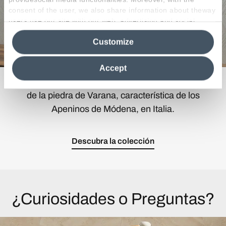
consent of the user, we also share information about theway
users use our site with our web, advertising and social
media analytics partners, who may combine itwith other
Customize
information in their possession. By closing this banner,
clicking on "Reject", it will be possible tocontinue browsing
the site after installing only technical cookies. For more
Accept
information see the
Cookie Policy
.
Esta colección le rinde homenaje a la belleza única
de la piedra de Varana, característica de los
Apeninos de Módena, en Italia.
Descubra la colección
¿Curiosidades o Preguntas?