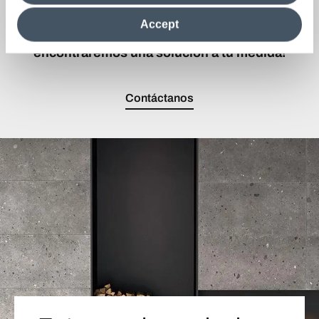
clicking on "Reject", it will be possible tocontinue browsing
tienda o tienes alguna curiosidad sobre nuestras
the site after installing only technical cookies. For more
Accept
information see the
Cookie Policy
.
colecciones, ¡contáctanos!
¡Juntos
encontraremos una solución a tu medida!
Contáctanos