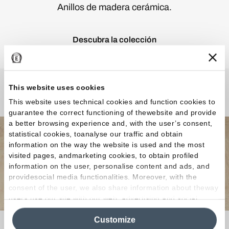
Anillos de madera cerámica.
Descubra la colección
This website uses cookies
¿Curiosidades o Preguntas?
This website uses technical cookies and function cookies to
guarantee the correct functioning of thewebsite and provide
a better browsing experience and, with the user’s consent,
statistical cookies, toanalyse our traffic and obtain
information on the way the website is used and the most
visited pages, andmarketing cookies, to obtain profiled
information on the user, personalise content and ads, and
providesocial media functionalities. Moreover, with the
consent of the user, we also share information about theway
users use our site with our web, advertising and social
media analytics partners, who may combine itwith other
Customize
information in their possession. By closing this banner,
Si buscas el revestimiento ideal para tu hogar o