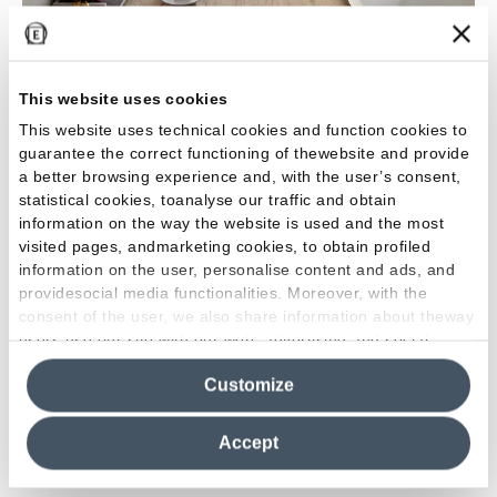
This website uses cookies
Alter
This website uses technical cookies and function cookies to
guarantee the correct functioning of thewebsite and provide
12 DE 17 RESULTADOS
a better browsing experience and, with the user’s consent,
statistical cookies, toanalyse our traffic and obtain
Mostrar más
information on the way the website is used and the most
visited pages, andmarketing cookies, to obtain profiled
information on the user, personalise content and ads, and
providesocial media functionalities. Moreover, with the
Del encuentro entre los materiales de revestimiento
consent of the user, we also share information about theway
refinados y el diseño contemporáneo nace
users use our site with our web, advertising and social
Provenza, la marca que decora edificios
media analytics partners, who may combine itwith other
prestigiosos, residencias históricas y viviendas que
Customize
information in their possession. By closing this banner,
clicking on "Reject", it will be possible tocontinue browsing
a menudo aparecen en las revistas internacionales
the site after installing only technical cookies. For more
Accept
más importantes. El nombre Provenza entraña en sí
information see the
Cookie Policy
.
mismo muchas características de los