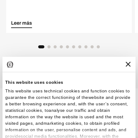
Leer más
Descubre todas las inspiraciones
This website uses cookies
This website uses technical cookies and function cookies to
guarantee the correct functioning of thewebsite and provide
Efectos para cada ambiente
a better browsing experience and, with the user’s consent,
statistical cookies, toanalyse our traffic and obtain
y gusto estético.
information on the way the website is used and the most
visited pages, andmarketing cookies, to obtain profiled
information on the user, personalise content and ads, and
providesocial media functionalities. Moreover, with the