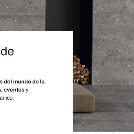
 de
s del mundo de la
s
,
eventos
y
ánico.