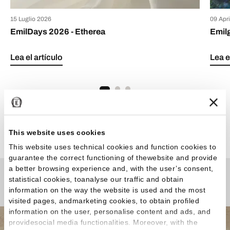
15 Luglio 2026
09 Apr
EmilDays 2026 - Etherea
Emil
Lea el artículo
Lea e
Ver todos los artículos
This website uses cookies
This website uses technical cookies and function cookies to
guarantee the correct functioning of thewebsite and provide
a better browsing experience and, with the user’s consent,
statistical cookies, toanalyse our traffic and obtain
¿Curiosidades o Preguntas?
information on the way the website is used and the most
visited pages, andmarketing cookies, to obtain profiled
information on the user, personalise content and ads, and
providesocial media functionalities. Moreover, with the