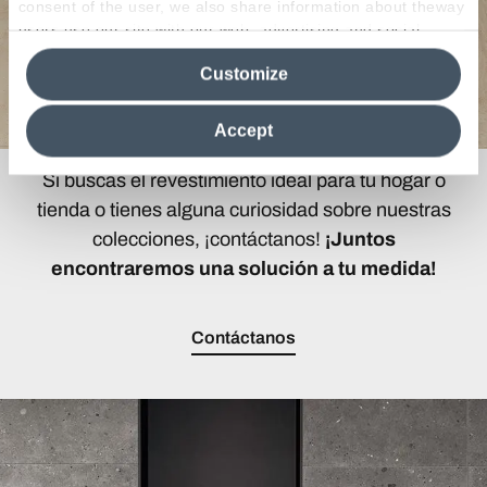
consent of the user, we also share information about theway
users use our site with our web, advertising and social
media analytics partners, who may combine itwith other
Customize
information in their possession. By closing this banner,
clicking on "Reject", it will be possible tocontinue browsing
the site after installing only technical cookies. For more
Accept
information see the
Cookie Policy
.
Si buscas el revestimiento ideal para tu hogar o
tienda o tienes alguna curiosidad sobre nuestras
colecciones, ¡contáctanos!
¡Juntos
encontraremos una solución a tu medida!
Contáctanos