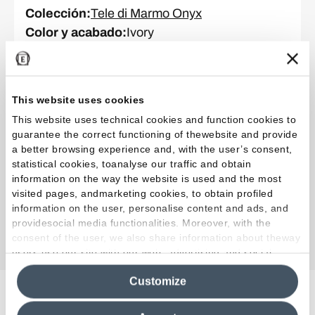
Colección
:
Tele di Marmo Onyx
Color y acabado
:
Ivory
Formato
:
60.0 x 120.0 cm
Superficie
:
Esmerilado
Espesor
:
MM 9,5
This website uses cookies
This website uses technical cookies and function cookies to
guarantee the correct functioning of thewebsite and provide
Colección
:
Tele di Marmo Onyx
a better browsing experience and, with the user’s consent,
Color y acabado
:
Pink
statistical cookies, toanalyse our traffic and obtain
information on the way the website is used and the most
Formato
:
120.0 x 278.0 cm
visited pages, andmarketing cookies, to obtain profiled
Superficie
:
Esmerilado
information on the user, personalise content and ads, and
Espesor
:
MM 6,5
providesocial media functionalities. Moreover, with the
consent of the user, we also share information about theway
users use our site with our web, advertising and social
media analytics partners, who may combine itwith other
Customize
information in their possession. By closing this banner,
clicking on "Reject", it will be possible tocontinue browsing
Proyectos relacionados
the site after installing only technical cookies. For more