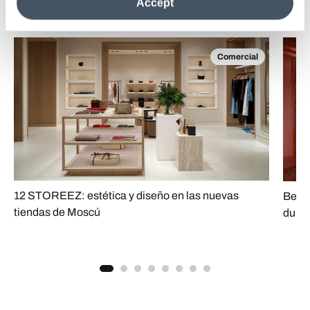
Accept
information see the
Cookie Policy
.
Comercial
12 STOREEZ: estética y diseño en las nuevas
Bez R
tiendas de Moscú
dulzo