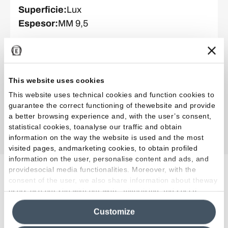
Superficie
:
Lux
Espesor
:
MM 9,5
Colección
:
Abacus
Color y acabado
:
Carbone
This website uses cookies
Formato
:
7.5 x 20.0 cm
This website uses technical cookies and function cookies to
Superficie
:
Lux
guarantee the correct functioning of thewebsite and provide
a better browsing experience and, with the user’s consent,
Espesor
:
MM 9,5
statistical cookies, toanalyse our traffic and obtain
information on the way the website is used and the most
visited pages, andmarketing cookies, to obtain profiled
information on the user, personalise content and ads, and
providesocial media functionalities. Moreover, with the
Proyectos relacionados
consent of the user, we also share information about theway
users use our site with our web, advertising and social
media analytics partners, who may combine itwith other
Customize
information in their possession. By closing this banner,
clicking on "Reject", it will be possible tocontinue browsing