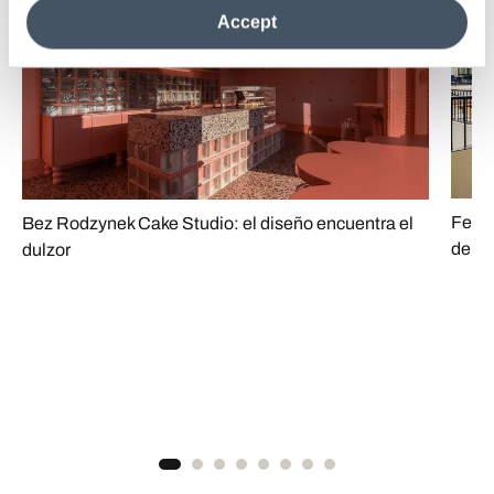
Comercial
Restauración
the site after installing only technical cookies. For more
Accept
information see the
Cookie Policy
.
Fenni
Bez Rodzynek Cake Studio: el diseño encuentra el
de He
dulzor