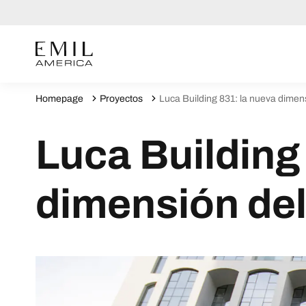
Homepage
Proyectos
Luca Building 831: la nueva dimen
Luca Building
dimensión del