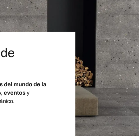
 de
s del mundo de la
s
,
eventos
y
ánico.