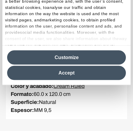
a better browsing experience and, with the user’s consent,
statistical cookies, toanalyse our traffic and obtain
information on the way the website is used and the most
visited pages, andmarketing cookies, to obtain profiled
Colección
:
Unique Travertine
information on the user, personalise content and ads, and
Color y acabado
:
Cream Minimal
providesocial media functionalities. Moreover, with the
Formato
:
60.0 x 120.0 cm
consent of the user, we also share information about theway
users use our site with our web, advertising and social
Superficie
:
Natural
media analytics partners, who may combine itwith other
Espesor
:
MM 9,5
Customize
information in their possession. By closing this banner,
clicking on "Reject", it will be possible tocontinue browsing
the site after installing only technical cookies. For more
Accept
information see the
Cookie Policy
.
Colección
:
Unique Travertine
Color y acabado
:
Cream Ruled
Formato
:
60.0 x 120.0 cm
Superficie
:
Natural
Espesor
:
MM 9,5