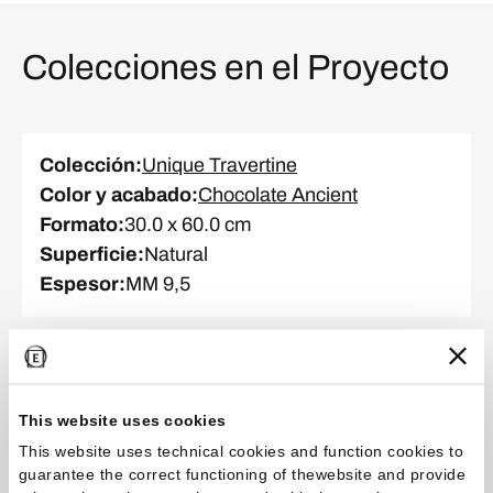
Colecciones en el Proyecto
Colección
:
Unique Travertine
Color y acabado
:
Chocolate Ancient
Formato
:
30.0 x 60.0 cm
Superficie
:
Natural
Espesor
:
MM 9,5
Colección
:
Unique Travertine
Color y acabado
:
Cream Minimal
This website uses cookies
Formato
:
60.0 x 120.0 cm
This website uses technical cookies and function cookies to
Superficie
:
Natural
guarantee the correct functioning of thewebsite and provide
Espesor
:
MM 20