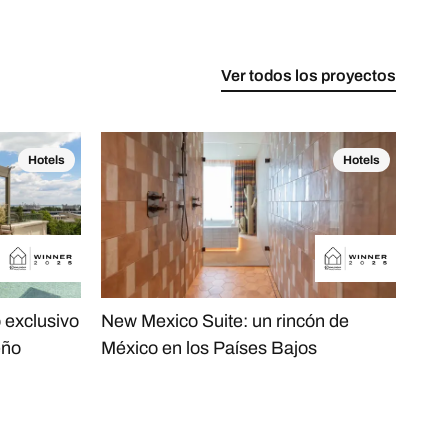
Ver todos los proyectos
Hotels
Hotels
o exclusivo
New Mexico Suite: un rincón de
Hot
eño
México en los Países Bajos
perf