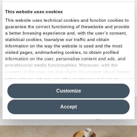
This website uses cookies
This website uses technical cookies and function cookies to
guarantee the correct functioning of thewebsite and provide
Wood 
Bez Rodzynek Cake Studio: el diseño encuentra el
a better browsing experience and, with the user’s consent,
dulzor
statistical cookies, toanalyse our traffic and obtain
information on the way the website is used and the most
visited pages, andmarketing cookies, to obtain profiled
information on the user, personalise content and ads, and
providesocial media functionalities. Moreover, with the
consent of the user, we also share information about theway
users use our site with our web, advertising and social
Ver todos los proyectos
media analytics partners, who may combine itwith other
Customize
information in their possession. By closing this banner,
clicking on "Reject", it will be possible tocontinue browsing
the site after installing only technical cookies. For more
Accept
information see the
Cookie Policy
.
¿Curiosidades o Preguntas?