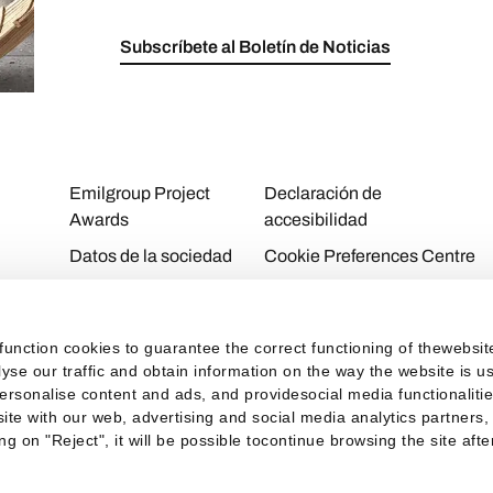
Subscríbete al Boletín de Noticias
Emilgroup Project
Declaración de
Awards
accesibilidad
Datos de la sociedad
Cookie Preferences Centre
Download Area
Cookie Policy
Contactos
Privacy Policy
function cookies to guarantee the correct functioning of thewebsi
Personal Area
Privacy
alyse our traffic and obtain information on the way the website is
personalise content and ads, and providesocial media functionaliti
Taxes
ite with our web, advertising and social media analytics partners,
ng on "Reject", it will be possible tocontinue browsing the site aft