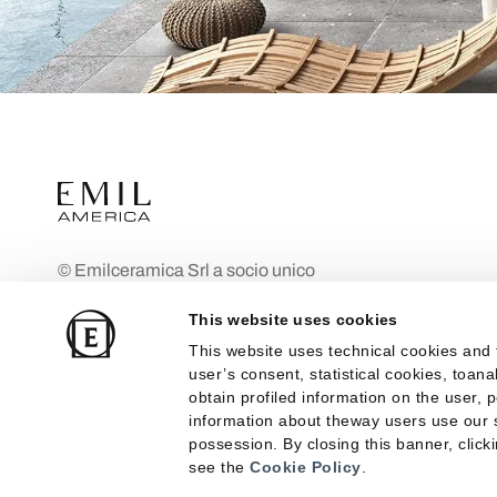
© Emilceramica Srl a socio unico
Empresa bajo la dirección y coordinación
This website uses cookies
de Mohawk Industries Inc. Fiorano
This website uses technical cookies and 
Modenese (MO), Via Ghiarola Nuova n.
user’s consent, statistical cookies, toan
29 Capital social: 10.000.000 €
obtain profiled information on the user, 
totalmente desembolsados
information about theway users use our s
possession. By closing this banner, clicki
Inscrita en el Registro Mercantil de
see the
Cookie Policy
.
Módena