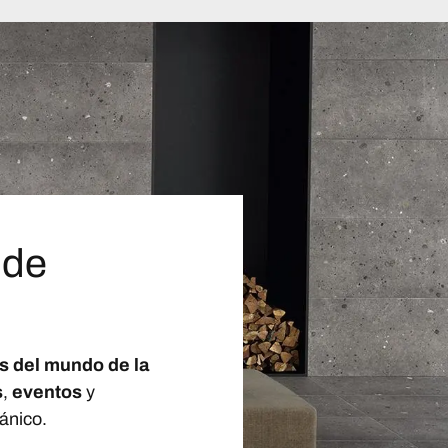
 de
s del mundo de la
s
,
eventos
y
ánico.