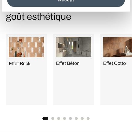
environnement et chaque
information see the
Cookie Policy
.
goût esthétique
Effet Béton
Effet Cotto
Effet Brick