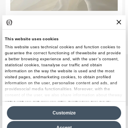
EmilDays 2026 - Etherea
This website uses cookies
En savoir plus
This website uses technical cookies and function cookies to
guarantee the correct functioning of thewebsite and provide
a better browsing experience and, with the user’s consent,
statistical cookies, toanalyse our traffic and obtain
information on the way the website is used and the most
visited pages, andmarketing cookies, to obtain profiled
information on the user, personalise content and ads, and
providesocial media functionalities. Moreover, with the
Découvrez toutes les inspirations
consent of the user, we also share information about theway
users use our site with our web, advertising and social
media analytics partners, who may combine itwith other
Customize
information in their possession. By closing this banner,
clicking on "Reject", it will be possible tocontinue browsing
Des effets pour chaque
the site after installing only technical cookies. For more
Accept