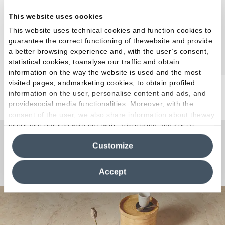
Effet Béton
Effet Cotto
Effet Brick
This website uses cookies
This website uses technical cookies and function cookies to
guarantee the correct functioning of thewebsite and provide
a better browsing experience and, with the user’s consent,
statistical cookies, toanalyse our traffic and obtain
information on the way the website is used and the most
visited pages, andmarketing cookies, to obtain profiled
information on the user, personalise content and ads, and
providesocial media functionalities. Moreover, with the
consent of the user, we also share information about theway
users use our site with our web, advertising and social
media analytics partners, who may combine itwith other
Une question ou une
Customize
information in their possession. By closing this banner,
clicking on "Reject", it will be possible tocontinue browsing
Curiosité ?
the site after installing only technical cookies. For more
Accept
information see the
Cookie Policy
.