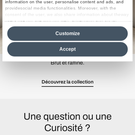
information on the user, personalise content and ads, and
providesocial media functionalities. Moreover, with the
consent of the user, we also share information about theway
users use our site with our web, advertising and social
media analytics partners, who may combine itwith other
Customize
information in their possession. By closing this banner,
clicking on "Reject", it will be possible tocontinue browsing
the site after installing only technical cookies. For more
Accept
information see the
Cookie Policy
.
Brut et raffiné.
Découvrez la collection
Une question ou une
Curiosité ?