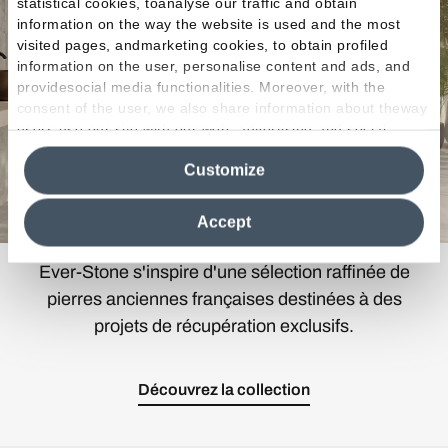
statistical cookies, toanalyse our traffic and obtain
information on the way the website is used and the most
visited pages, andmarketing cookies, to obtain profiled
information on the user, personalise content and ads, and
providesocial media functionalities. Moreover, with the
consent of the user, we also share information about theway
users use our site with our web, advertising and social
media analytics partners, who may combine itwith other
Customize
information in their possession. By closing this banner,
clicking on "Reject", it will be possible tocontinue browsing
the site after installing only technical cookies. For more
Accept
information see the
Cookie Policy
.
Ever-Stone s'inspire d'une sélection raffinée de
pierres anciennes françaises destinées à des
projets de récupération exclusifs.
Découvrez la collection