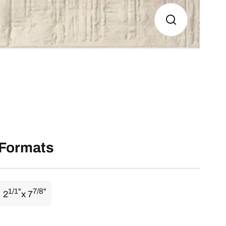
Formats
1/1"
7/8"
2
x 7