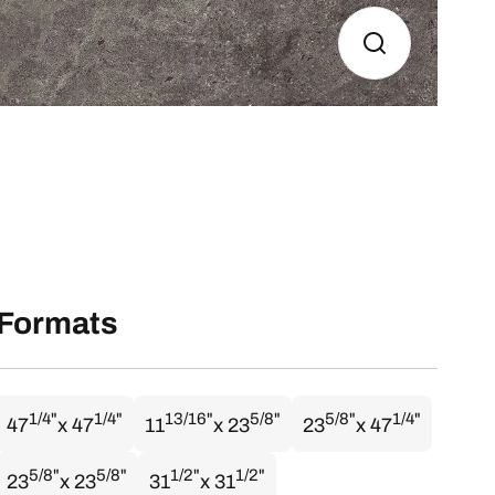
Formats
1/4"
1/4"
13/16"
5/8"
5/8"
1/4"
47
x 47
11
x 23
23
x 47
5/8"
5/8"
1/2"
1/2"
23
x 23
31
x 31