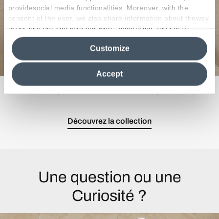
providesocial media functionalities. Moreover, with the
consent of the user, we also share information about theway
users use our site with our web, advertising and social
media analytics partners, who may combine itwith other
Customize
information in their possession. By closing this banner,
clicking on "Reject", it will be possible tocontinue browsing
the site after installing only technical cookies. For more
Accept
information see the
Cookie Policy
.
Trois âmes pour une finition de conception unique.
Découvrez la collection
Une question ou une
Curiosité ?