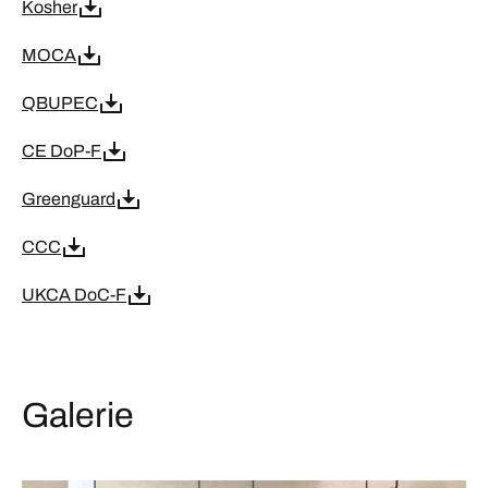
Kosher
MOCA
QBUPEC
CE DoP-F
Greenguard
CCC
UKCA DoC-F
Galerie