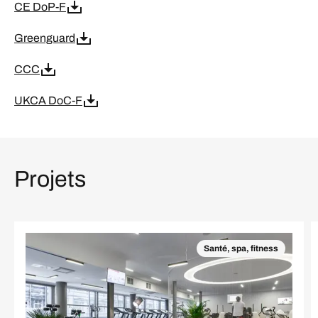
CE DoP-F
Greenguard
CCC
UKCA DoC-F
Projets
Santé, spa, fitness