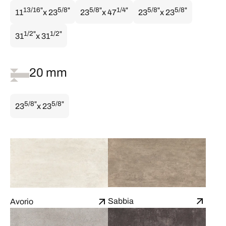
13/16"
5/8"
5/8"
1/4"
5/8"
5/8"
11
x 23
23
x 47
23
x 23
1/2"
1/2"
31
x 31
20 mm
5/8"
5/8"
23
x 23
Sabbia
Avorio