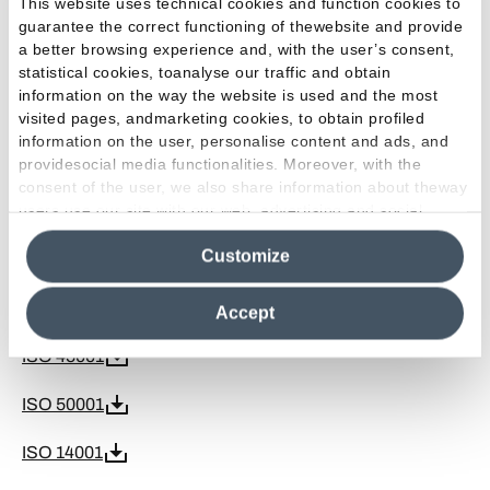
This website uses technical cookies and function cookies to
HPD - Ceramic Tiles
guarantee the correct functioning of thewebsite and provide
a better browsing experience and, with the user’s consent,
Declare Ceramic and Porcelain Tiles
statistical cookies, toanalyse our traffic and obtain
information on the way the website is used and the most
FDES
visited pages, andmarketing cookies, to obtain profiled
information on the user, personalise content and ads, and
LEED Credits
providesocial media functionalities. Moreover, with the
consent of the user, we also share information about theway
users use our site with our web, advertising and social
EPD Ceramic Tiles
media analytics partners, who may combine itwith other
Customize
information in their possession. By closing this banner,
GPP
clicking on "Reject", it will be possible tocontinue browsing
the site after installing only technical cookies. For more
ISO 9001
Accept
information see the
Cookie Policy
.
ISO 45001
ISO 50001
ISO 14001