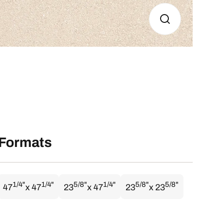
Formats
1/4"
1/4"
5/8"
1/4"
5/8"
5/8"
47
x 47
23
x 47
23
x 23