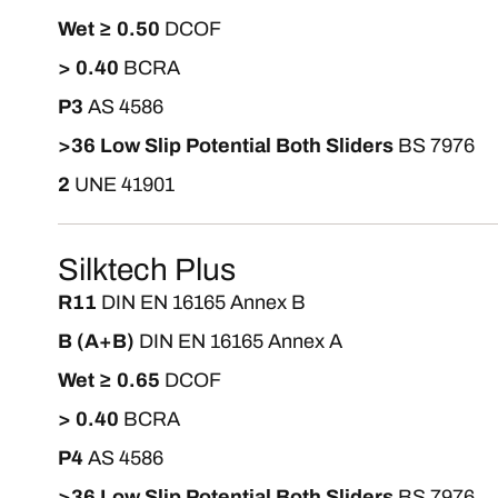
Wet ≥ 0.50
DCOF
> 0.40
BCRA
P3
AS 4586
>36 Low Slip Potential Both Sliders
BS 7976
2
UNE 41901
Silktech Plus
R11
DIN EN 16165 Annex B
B (A+B)
DIN EN 16165 Annex A
Wet ≥ 0.65
DCOF
> 0.40
BCRA
P4
AS 4586
>36 Low Slip Potential Both Sliders
BS 7976