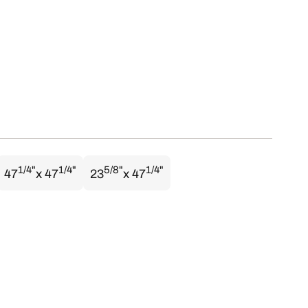
1/4"
1/4"
5/8"
1/4"
47
x 47
23
x 47